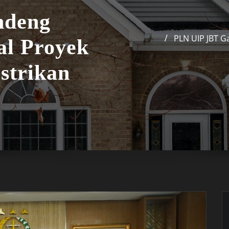
ndeng
PLN UIP JBT Ga
al Proyek
istrikan