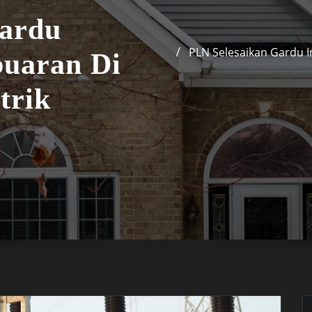
Gardu
PLN Selesaikan Gardu I
buaran Di
trik