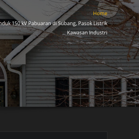
Home
nduk 150 kV Pabuaran di Subang, Pasok Listrik
Kawasan Industri