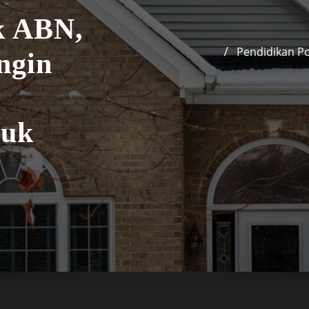
k ABN,
Pendidikan Po
ngin
tuk