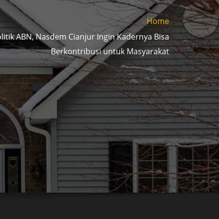
Home
litik ABN, Nasdem Cianjur Ingin Kadernya Bisa
Berkontribusi untuk Masyarakat