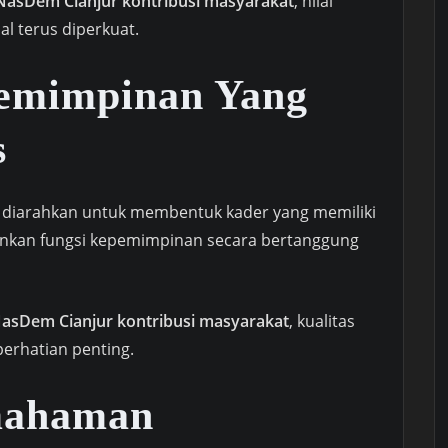
 NasDem Cianjur kontribusi masyarakat
, nilai
l terus diperkuat.
emimpinan Yang
s
a diarahkan untuk membentuk kader yang memiliki
ankan fungsi kepemimpinan secara bertanggung
NasDem Cianjur kontribusi masyarakat
, kualitas
erhatian penting.
mahaman