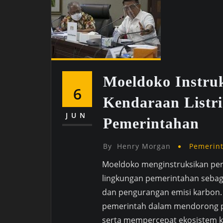
Moeldoko Instru
6
Kendaraan Listr
JUN
Pemerintahan
By
Henry Morgan
Pemerin
Moeldoko menginstruksikan perc
lingkungan pemerintahan sebaga
dan pengurangan emisi karbon. 
pemerintah dalam mendorong p
serta mempercepat ekosistem ke