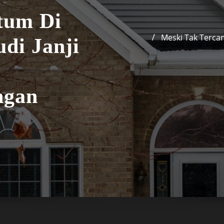
tum Di
Meski Tak Tercan
udi Janji
ngan