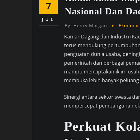
7
Nasional Dan Da
JUL
By
Henry Morgan
Ekonomi
Kamar Dagang dan Industri (Ka
terus mendukung pertumbuhan 
penguatan dunia usaha, peningk
pemerintah dan berbagai peman
mampu menciptakan iklim usaha 
membuka lebih banyak peluang k
Sinergi antara sektor swasta da
mempercepat pembangunan ekono
Perkuat Kol