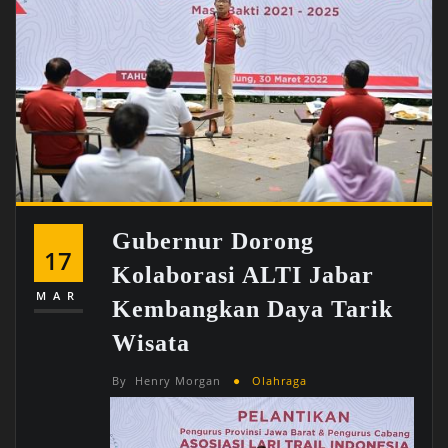
Gubernur Dorong
17
Kolaborasi ALTI Jabar
MAR
Kembangkan Daya Tarik
Wisata
By
Henry Morgan
Olahraga