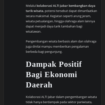
Melalui
kolaborasi ALTI Jabar kembangkan daya
tarik wisata
, potensi tersebut dapat dimanfaatkan
secara maksimal. Kegiatan seperti arung jeram,
wisata petualangan, hingga olahraga alam lainnya
dapat menjadi daya tarik tambahan bagi
wisatawan.
Pengembangan wisata berbasis alam dan olahraga
juga dinilai mampu memberikan pengalaman
berbeda bagi pengunjung.
Dampak Positif
Bagi Ekonomi
Daerah
Kolaborasi ALTI Jabar dalam pengembangan wisata
tidak hanya berdampak pada sektor pariwisata,