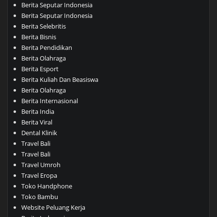
Berita Seputar Indonesia
Berita Seputar Indonesia
Berita Selebritis
Berita Bisnis
Berita Pendidikan
Berita Olahraga
Berita Esport
Berita Kuliah Dan Beasiswa
Berita Olahraga
Berita Internasional
Berita India
Berita Viral
Dental Klinik
Travel Bali
Travel Bali
Travel Umroh
Travel Eropa
Toko Handphone
Toko Bambu
Website Peluang Kerja