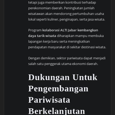
tetapi juga memberikan kontribusi terhadap
perekonomian daerah. Peningkatan jumlah
wisatawan akan mendorong pertumbuhan usaha
lokal seperti kuliner, penginapan, serta jasa wisata.
Program
kolaborasi ALTI Jabar kembangkan
daya tarik wisata
diharapkan mampu membuka
lapangan kerja baru serta meningkatkan
pendapatan masyarakat di sekitar destinasi wisata.
Dengan demikian, sektor pariwisata dapat menjadi
salah satu penggerak utama ekonomi daerah.
Dukungan Untuk
Pengembangan
Pariwisata
Berkelanjutan