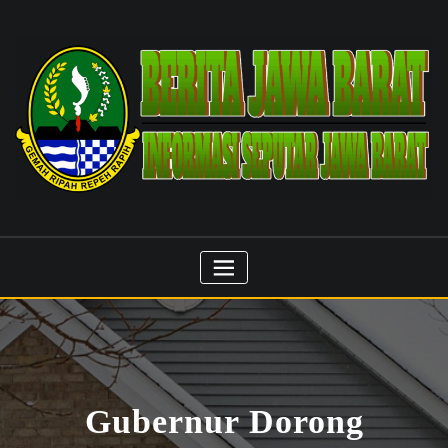
Skip
to
content
Gubernur Dorong