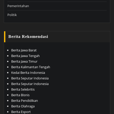
Pemerintahan
Politik
Berita Rekomendasi
Berita Jawa Barat
Berita Jawa Tengah
Berita Jawa Timur
Berita Kalimantan Tengah
Kedai Berita Indonesia
Berita Seputar Indonesia
Berita Seputar Indonesia
Berita Selebritis
Berita Bisnis
Berita Pendidikan
Berita Olahraga
Berita Esport