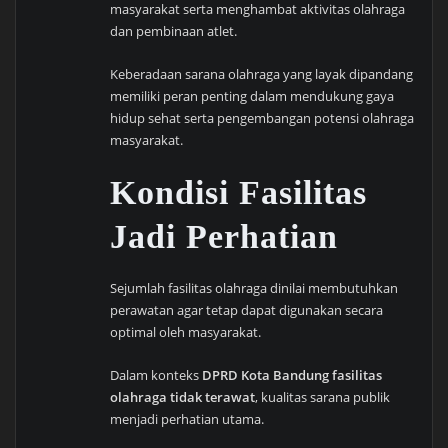
masyarakat serta menghambat aktivitas olahraga
dan pembinaan atlet.
Keberadaan sarana olahraga yang layak dipandang
memiliki peran penting dalam mendukung gaya
hidup sehat serta pengembangan potensi olahraga
masyarakat.
Kondisi Fasilitas
Jadi Perhatian
Sejumlah fasilitas olahraga dinilai membutuhkan
perawatan agar tetap dapat digunakan secara
optimal oleh masyarakat.
Dalam konteks
DPRD Kota Bandung fasilitas
olahraga tidak terawat
, kualitas sarana publik
menjadi perhatian utama.