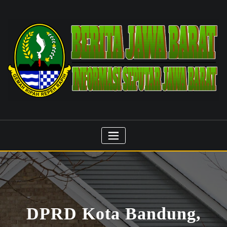
Skip
to
content
DPRD Kota Bandung,